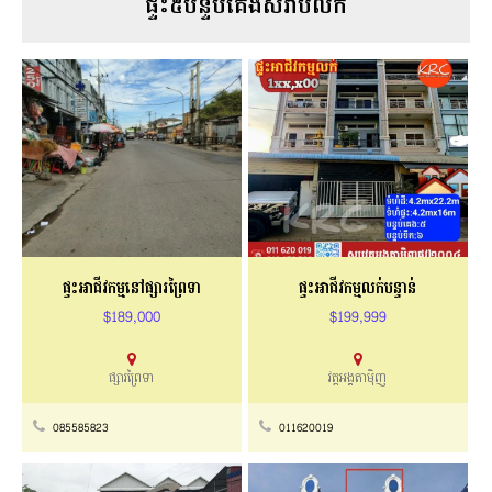
ផ្ទះ៥បន្ទប់គេងសំរាប់លក់
ផ្ទះអាជីវកម្មនៅផ្សារព្រៃទា
ផ្ទះអាជីវកម្មលក់បន្ទាន់
$189,000
$199,999
ផ្សារព្រៃទា
វត្តអង្គតាម៉ិញ
085585823
011620019