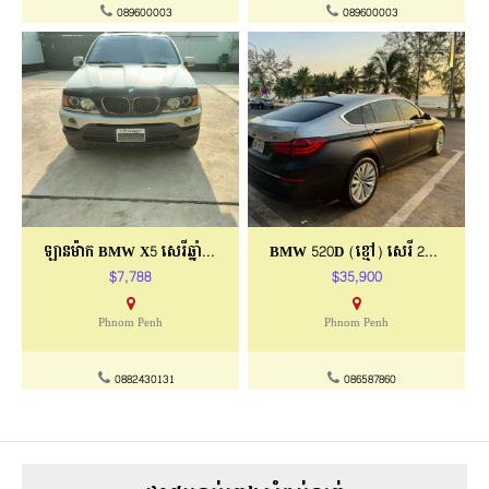
089600003
089600003
ឡានម៉ាក BMW X5 សេរីឆ្នាំ ២០០២
BMW 520D (ខ្មៅ) សេរី 2017
$7,788
$35,900
Phnom Penh
Phnom Penh
0882430131
086587860