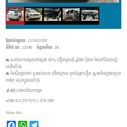
ថ្ងៃដាក់ផ្សាយ
: 12/04/2026
អីវ៉ាន់ ID
: 10246
ចំនួនមើល
:
26
🚘 សាច់ឈាមអូននៅស្អាត 90% ហ្សុីនមួយជុំ ឆ្នាំ99 ប៉ុង២ តែនៅមិនចាញ់
សេរីលើ😘
🚘 ម៉ាសុីនត្រជាក់ ប្រអប់លេខ ជើងក្រោម ពូកស្បែកហ្សុីន ស្អាតមិនខ្លាតឡាន
កាត់ត ស្ងោរប្តូរពណ៍😘
💰💰$13900និយាយគ្នា
☎096 413 2570/011 476 066
Share this:
Facebook
WhatsApp
Telegram