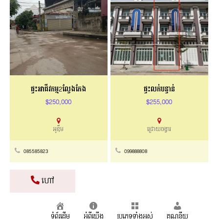
ផ្ទះអាជីវកម្ម2ល្វែងកែង
ផ្ទះលក់បន្ទាន់
$250,000
$255,000
អូឌឹម
ជ្រោយចង្វារ
085585823
099888808
ហៅ
ទំព័រដើម
អំពីយើង
ប្រភេទទាំងអស់
គណនីយ