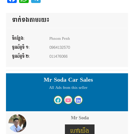
ទាក់ទងតាមរយ៖
ទីកន្លែង:
Phnom Penh
ទូរស័ព្ទទី ១:
0964132570
ទូរស័ព្ទទី ២:
011476066
Mr Soda Car Sales
All Ads from this seller
Mr Soda
ហៅយើង