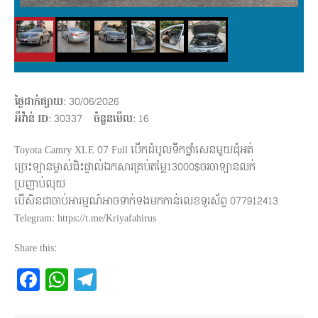
ថ្ងៃដាក់ផ្សាយ
: 30/06/2026
អីវ៉ាន់ ID
: 30337
ចំនួនមើល
:
16
Toyota Camry XLE 07 Full បើកដំបូលទឹកថ្នាំសេនមួយជុំអត់
ច្រេះឡានម្ចាស់ជិះផ្ទាល់ឯកសារគ្រប់តម្លៃ13000$ចរចាឡានលក់
ប្រញាប់លុយ
បើសិនជាចាប់អារម្មណ៍អាចទាក់ទងមកកាន់លេខទូរស័ព្ទ 077912413
Telegram: https://t.me/Kriyafahirus
Share this:
Facebook
WhatsApp
Telegram