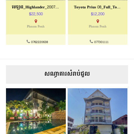
មេឡាន_Highlander_2007កៅអី3ជួរ
Toyota Prius 08_Full_Touring
$22,500
$12,200
Phnom Penh
Phnom Penh
0762220638
077301111
សណ្ធាគារសំរាប់ជួល