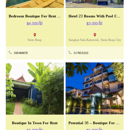
Bedroom Boutique For Rent In Siem Reap-Slor Kram
Hotel 23 Rooms With Pool Close To Pubstreet
$4,000/ខែ
$3,000/ខែ
Siem Reap
Sangkat Sala Kamreuk, Siem Reap City
095464676
017603322
Boutique In Town For Rent
Potential 36 – Boutique For Rent In Siem Reap