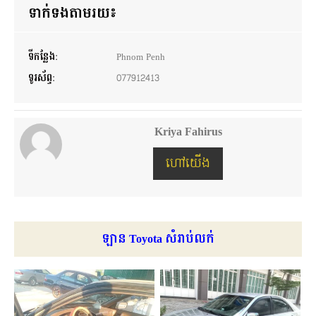
ទាក់ទងតាមរយ៖
ទីកន្លែង:
Phnom Penh
ទូរស័ព្ទ:
077912413
Kriya Fahirus
ហៅយើង
ឡាន Toyota សំរាប់លក់