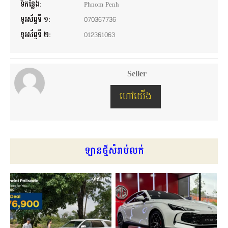
ទីកន្លែង:
Phnom Penh
ទូរស័ព្ទទី ១:
070367736
ទូរស័ព្ទទី ២:
012361063
Seller
ហៅយើង
ឡានថ្មីសំរាប់លក់