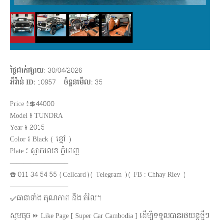
ថ្ងៃដាក់ផ្សាយ
: 30/04/2026
អីវ៉ាន់ ID
: 10957
ចំនួនមើល
:
35
Price ៖💲44000
Model​ ៖​ TUNDRA
Year ៖​ 2015
Color ៖ Black (​ ខ្មៅ​​​ )
Plate ៖​ ស្លាក​លេខ​​ ភ្នំពេញ
————————–
☎️ 011 34 54 55 (Cellcard)( Telegram )( FB : Chhay Riev )
————————–
✅ធានាទាំង គុណភាព នឹង តំលៃ។
សូមចុច ⏩ Like Page [ Super Car Cambodia ] ដើម្បីទទួលបានរថយន្ដថ្មីៗ