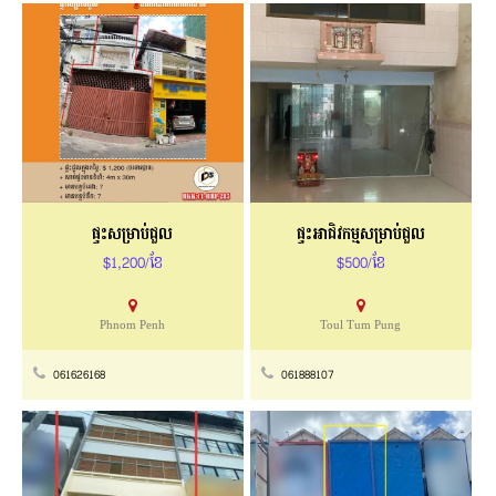
ផ្ទះសម្រាប់ជួល
ផ្ទះអាជិវកម្មសម្រាប់ជួល
$1,200/ខែ
$500/ខែ
Phnom Penh
Toul Tum Pung
061626168
061888107