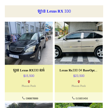
ឡាន Lexus RX 330
ឡាន Lexus RX330 លក់
Lexus Rx330 04 BaseOption P2
$15,500
$23,500
Phnom Penh
Phnom Penh
0968678999
015855456