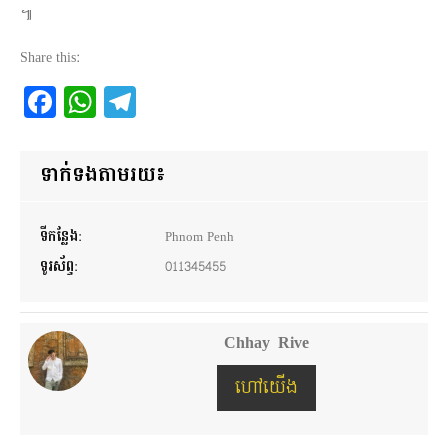
៕
Share this:
Facebook
WhatsApp
Telegram
ទាក់ទងតាមរយ៖
ទីកន្លែង:
Phnom Penh
ទូរស័ព្ទ:
011345455
Chhay Rive
ហៅយើង