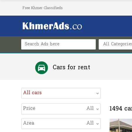
Free Khmer Classifieds
All Categorie
Cars for rent
Find cars rental in Phnom Penh, cars for rent in Cambod
All cars
in Phnom Penh and all provinces in Cambodia.
1494
ca
Price
All
Area
All