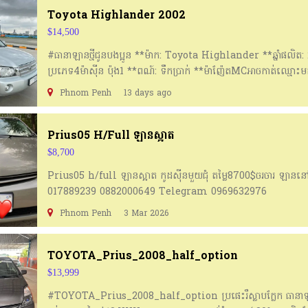
Toyota Highlander 2002
$14,500
#ធានាឡានថ្មីជូនបងប្អូន **ម៉ាក: Toyota Highlander **ឆ្នាំផលិត: 
ប្រភេទ4ម៉ាសុីន ប៉ុង1 **ពណ៍: ទឹកប្រាក់ **ម៉ាញ៉ែតMCអាចកាត់ឈ្មោះមក
លេខក្បាលBឬក្បាលC **គុណភាពឡាន: ធានាឡានអត់ប៉ះអត់បុកនឹងទឹកថ្នា
Phnom Penh
13 days ago
**តំលៃតាមឆាត: 14500$ចរចារ —————————————— **ទិ
និងវ៉ៃដូរជាមួយរថយន្តរបស់លោកអ្នកក៏បាន **ទំនាក់ទំនងតាមទូរស័ព្ទឬត
Telegram: 010226080/011880221/0977122168 🌏🌏: ទីតាំងជ្
Prius05 H/full ឡានស្អាត
$8,700
Prius05 h/full ឡានស្អាត កូដស៊ីនមួយជុំ តម្លៃ8700$ចរចារ ឡាននៅ
017889239 0882000649 Telegram 0969632976
Phnom Penh
3 Mar 2026
TOYOTA_Prius_2008_half_option
$13,999
#TOYOTA_Prius_2008_half_option ប្រផេះរឺស្លាបក្លែក ធានាឡា