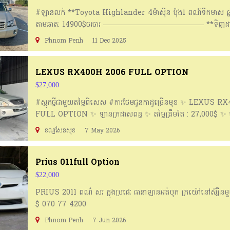
#ឡានលក់ **Toyota Highlander 4ម៉ាសុីន ប៉ុង1 ពណ៍ទឹកមាស ឆ្ន
តាមឆាត: 14900$ចរចារ —————————————— **ទិញដាច់បង់រ
ជាមួយរថយន្តរបស់លោកអ្នកក៏បាន **ទំនាក់ទំនងតាមទូរស័ព្ទឬតាមឆាត
Phnom Penh
11 Dec 2025
010226080/011880221/0977122168 🌏🌏: ទីតាំងជ្រោយចង្វារ
LEXUS RX400H 2006 FULL OPTION
$27,000
#ស្តុកថ្មីជាមួយតម្លៃពិសេស #ការថែមជូនកាដូច្រើនមុខ ✨​ LEXUS 
FULL OPTION ✨ ឡានក្រដាសពន្ធ ✨ តម្លៃត្រឹមតែ : 27,000$ ✨ បង
ខែ ✨ ការថែមជូន ​​ - បំពង់ពន្លត់អគ្គិភ័យ - Free ស្លាកលេខខ្លី - Fre
ខណ្ធសែនសុខ
7 May 2026
កម្រាលជើង VIP - Free កម្រាលតាបឡូ - Free សំអាតក្នុង និងក្រៅរថយ
ទៀត
_______________________________________________
Prius 011full Option
👉 ការសិក្សារដោយមិនមានប្រាក់កក់
$22,000
_______________________________________________
PRIUS 2011 ពណ៌ សរ ក្នុងប្រផេៈ ធានាឡានអត់បុក ក្រយ៉ៅនៅស៊្សីនម
ទំនាក់ទនង ៖ 069 579 441 Telegram ៖ https://t.me/chh
$ 070 77 4200
_______________________________________________
ទីតាំង ៖ ផ្សារឡាន ផ្លូវ 1928 ភូមិក្រាំងអង្ក្រង សង្កាត់ក្រាំងធ្នុង ខណ្ធសែ
Phnom Penh
7 Jun 2026