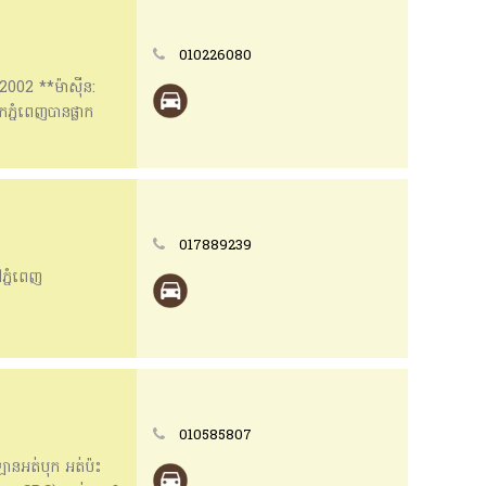
010226080
2002 **ម៉ាសុីន:
ភ្នំពេញបានផ្លាក
ំនៅសុីនច្រេីន
ញដាច់បង់រំលស់
ាមឆាត 📱📱
រោយចង្វារ
017889239
ភ្នំពេញ
010585807
នអត់បុក អត់ប៉ះ