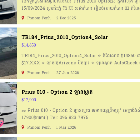
បេីកទូរថ្ងៃសៅរ៍សប្ដាហ៍នេះនេះ​ Prius 2010 Option3 ក្នុងលឿង​ 
15/09/2024 ល្មមជិះភ្ជុំ 🥰 💥 សាងក៏បាន​ រៀបចំអោយក៏បាន 💵 តំ
តំលៃរៀបចំជូន = 17,xxx $ ☎️ 086477901 https://t.me/seaa
Phnom Penh
2 Dec 2025
ក្រុមសាងឡាន: https://t.me/Sarmsea_Pharlan
TR184_Prius_2010_Option4_Solar
$14,850
TR184_Prius_2010_Option4_Solar ⭐️ តំលៃសាង $14850​ ធានា
$17,XXX ⭐️ ឡានរដ្ធArizona មិនច្រះ ⭐️ ឡានស្អាត​ AutoCheck ជា
https://t.me/seaauto 👉ចូលក្រុមសាងឡាន:
Phnom Penh
27 Jun 2026
https://t.me/princeauto_phsarlan
Prius 010 - Option 2 ឡានស្អាត
$17,900
🚗 Prius 010 - Option 2 ឡានស្អាត 🚘មានពន្ធត្រឹមត្រូវ អេក្រង់ធំស
17900$ចរចារ ) Tel: 096 823 7975
Phnom Penh
1 Mar 2026