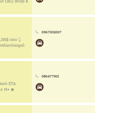
ឆែក CBC) ដាក់គុជ &
ធានាម៉ាស៊ីន &
ាំងក្រុងបាត់ដំបង
0967002007
100$ ចរចារ 👆
មានចំណាប់អារម្មណ៍
gram) 🏡
086477901
្ដងលក់ ETA
ូន 19+ ☎️