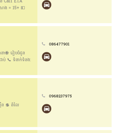
ឡាន Cali ETA
លៃសាង = 15+ 💵
uto 👉 ចូល
086477901
🐝 រៀបចំជូន​
ប់ 📞 ទំនាក់ទំនង:
0968237975
៉ីន 💲 តំលៃ