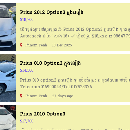
ទីតាំង ៖ https://goo.gl/maps/TTMD9HHgmeEqPQDx5
Prius 2012 Option3 ក្នុងលឿង
$18,700
បេីកទូរស្អែកនៅផ្សារឡាន😍 Prius 2012 Option3 ក្នុងលឿង​ ឡា
Autocheck ជាប់​ ✅ សាង 16+ ✅ រៀបចំជូន $18,xxx ☎️ 086477
https://t.me/seaauto 👉 ចូលក្រុមសាងឡាន:
Phnom Penh
10 Dec 2025
https://t.me/Sarmsea_Pharlan
Prius 010 Option2 ក្នុងលឿង
$14,500
Prius 010 option2 ក្នុងលឿង ឡានថ្មីអត់ច្រេះ អាគុយតែម៣ 🐝សុ
Telegram016990044/Tel:017525376
Phnom Penh
27 days ago
Prius 2010 Option3
$17,700