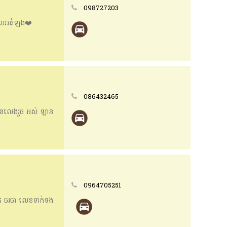
098727203
ីលអត់ឡង❤️️
086432465
នលេងរួច អស់ ឡាន
0964705251
$ ចរចា លេខទាក់ទង