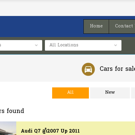
Home
Contact
s
All Locations
Cars for sal
ia. Thousands of cars for rent listed
New and used cars for sale i
All
New
all other provinces in Cambod
rs found
Audi Q7 ឆ្នាំ2007 Up 2011