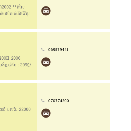
ាំ2002 **តំលៃ
ំលស់និងវ៉ៃដូរ
 📱📱Telegram:
069579441
RX400H 2006
់ប្រចាំខែ : 399$/
e បិទ UV - Free
ន្ត និងការដូជាច្រីន
__________________________
070774200
__________________________
ួយជុំ ដល់ដៃ 22000
or_vin
__________________________
នសុខ ភ្នំពេញ 📍