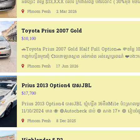
អត់ច្រេះ តម្លៃ $13,XXX ចរចារ ក្រដាសពន្ធ បង់រំលោះ ( 30%មុន មិន
កំរាលជើង VIP និង ប្តូរប្រេងម៉ាស៊ីនរួច Free ឆៀក និង ស្លាកលេខជូន 
Phnom Penh
2 Mar 2026
ប្រអប់លេខពីរខែ 💯 ធានាអាគុយហាយព្រីត និង ABS មួយខែពេញ 💯 ទីត
Tel: 010585807/017628383 (telegram) 010585807
Toyota Prius 2007 Gold
$10,100
🚗Toyota Prius 2007 Gold Half Full Option🚗 💸តម្លៃ 10,
កញ្ចក់ហ្ស៊ីនមួយជុំ 💞ធានាឡានស្អាត អត់កាត់ត អត់ស្ងោប្ដូរពណ៌ ❤️បងៗ
អាចទំនាក់ទំនងលេខទូរស័ព្ទដូចខាងក្រោម 📞096 700 2007 (Tele
Phnom Penh
17 Jun 2026
Location: ភ្នំពេញ
Prius 2013 Option4 បាសJBL
$17,700
Prius 2013 Option4 បាសJBL ឃ្មុំហ្សីន 16មឺនMile ប៉ះស្រាលម
11/10/2024 មាន 🐝 🟢Autocheck ជាប់ 🟢 សាង 17+ 🟢 រៀបចំជ
086477901 https://t.me/seaauto 👉 ចូលក្រុមសាងឡាន:
Phnom Penh
8 Dec 2025
https://t.me/Sarmsea_Pharlan