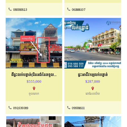
085585823
061888107
ដីផ្ទះលក់បន្ទាន់(ជិតអង់តែនទួលគោក)
ផ្ទះអាជីវកម្មលក់បន្ទាន់
$555,000
$287,000
ទួលគោក
ពោសែនជ័យ
092535089
095588111