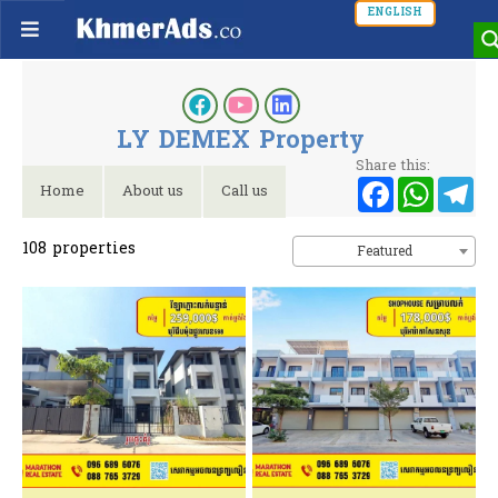
ENGLISH
LY DEMEX Property
Share this:
Faceb
Wh
T
Home
About us
Call us
108
properties
Featured