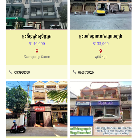
ផ្ទះដ៏ល្អក្នុងសុបិន្តអ្នក
ផ្ទះលក់បន្ទាន់នៅកណ្តាលក្រុង
$140,000
$135,000
Kampong Saom
ភូមិទឹកថ្លា
093958385
086576526