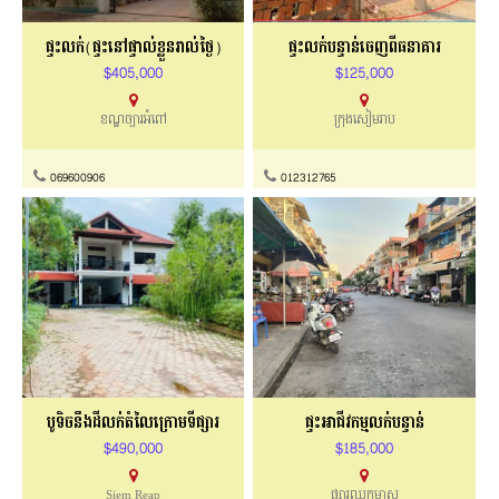
ផ្ទះលក់(ផ្ទះនៅផ្ទាល់ខ្លួនរាល់ថ្ងៃ)
ផ្ទះលក់បន្ទាន់ចេញពីធនាគារ
$405,000
$125,000
ខណ្ឌច្បារអំពៅ
ក្រុងសៀមរាប
069600906
012312765
បូទិចនឹងដីលក់តំលៃក្រោមទីផ្សារ
ផ្ទះអាជីវកម្មលក់បន្ទាន់
$490,000
$185,000
Siem Reap
ផ្សារឈូកមាស