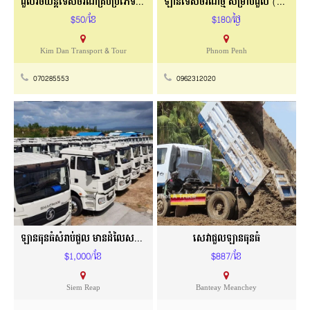
ជួលរថយន្តទេសចរណ៍គ្រប់ប្រភេទ Kim Dan Transport
ឡានទេសចរណ៍ថ្មី សម្រាប់ជួល (VIP 16កៅអី)
$50/ខែ
$180/ថ្ងៃ
Kim Dan Transport & Tour
Phnom Penh
070285553
0962312020
ឡានធុនធំសំរាប់ជួល មានដំលៃសមរម្យ
សេវាជួលឡានធុនធំ
$1,000/ខែ
$887/ខែ
Siem Reap
Banteay Meanchey