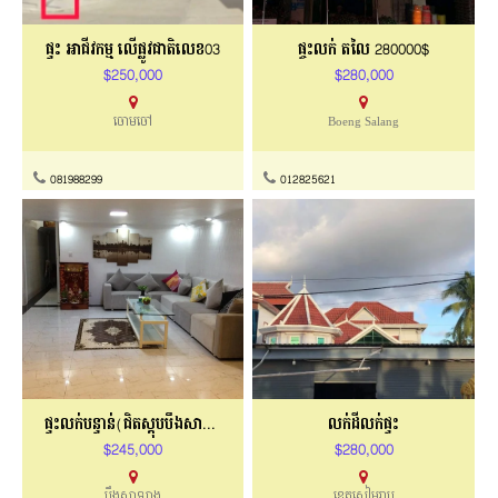
ផ្ទះ អាជីវកម្ម លើផ្លូវជាតិលេខ03
ផ្ចះលក់ តលៃ 280000$
$250,000
$280,000
ចោមចៅ
Boeng Salang
081988299
012825621
ផ្ទះលក់បន្ទាន់(ជិតស្តុបបឹងសាឡាង)
លក់ដីលក់ផ្ទះ
$245,000
$280,000
បឹងសាឡាង
ខេត្តសៀមរាប