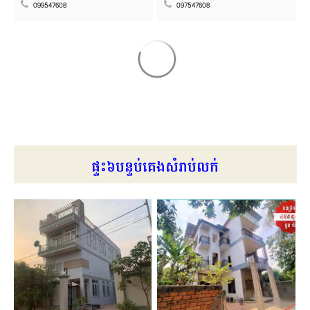
099547608
097547608
ផ្ទះ៦បន្ទប់គេងសំរាប់លក់