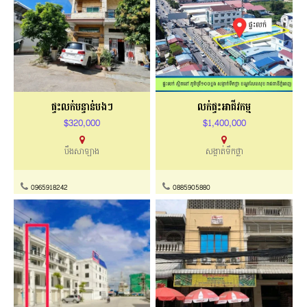
ផ្ទះលក់បន្ទាន់បងៗ
លក់ផ្ទះអាជីវកម្ម
$320,000
$1,400,000
បឹងសាឡាង
សង្កាត់ទឹកថ្លា
0965918242
0885905880