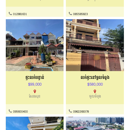
012881631
085585823
ផ្ទះលក់បន្ទាន់
លក់ផ្ទះនៅទួលទំពូង
$99,000
$580,000
សែនសុខ
ទួលទំពូង
095600400
0962269378