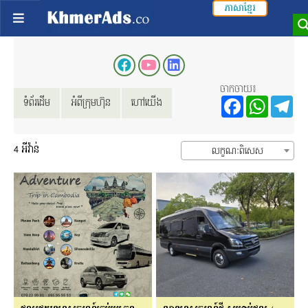
ភាសាខ្មែរ
ចាកចាយ៖
Facebo
Wha
T
ទំព័រដើម
អំពីក្រុមហ៊ុន
ហៅយើង
4
អីវ៉ាន់
លក្ខណៈពិសេស