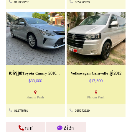
015830233
085272929
លក់ឡានToyota Camry 2016ពណ៍ទឹកប្រាក់
Volkswagen Caravelle ឆ្នាំ2012
$33,000
$17,500
Phnom Penh
Phnom Penh
012778781
085272929
ហៅ
ជជែក