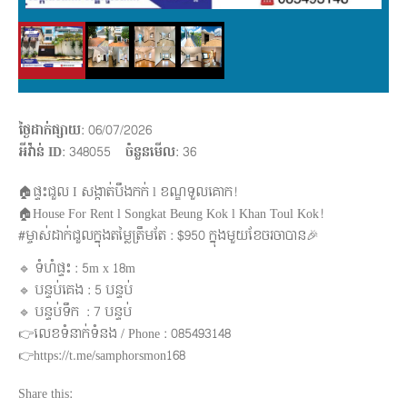
ថ្ងៃដាក់ផ្សាយ
: 06/07/2026
អីវ៉ាន់ ID
: 348055
ចំនួនមើល
:
36
🏠ផ្ទះជួល I សង្កាត់បឹងកក់ l ខណ្ឌទួលគោក!
🏠House For Rent l Songkat Beung Kok l Khan Toul Kok!
#ម្ចាស់ដាក់ជួលក្នុងតម្លៃត្រឹមតែ : $950 ក្នុងមួយខែចរចាបាន🎉
🔹 ទំហំផ្ទះ : 5m x 18m
🔹 បន្ទប់គេង : 5 បន្ទប់
🔹 បន្ទប់ទឹក ​ : 7 បន្ទប់
👉លេខទំនាក់ទំនង / Phone : 085493148
👉https://t.me/samphorsmon168
Share this: