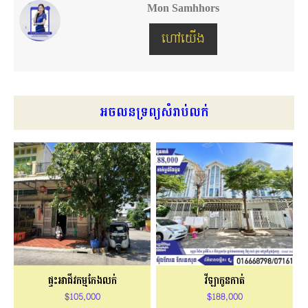
Mon Samhhors
ហៅយើង
អចលនទ្រព្យសំរាប់លក់
ផ្ទះអាជីវកម្មកែងលក់
វីឡាកូនកាត់
$105,000
$188,000