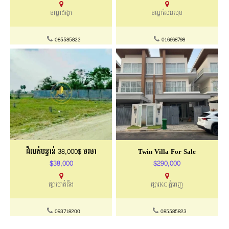
ខណ្ឌដង្កោ
ខណ្ឌសែនសុខ
085585823
016668798
ដីលក់បន្ទាន់ 38,000$ ចរចា
Twin Villa For Sale
$38,000
$290,000
ផ្សារបាត់ដឹង
ផ្សារKC ភ្នំពេញ
093718200
085585823