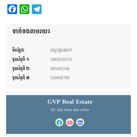
Facebook
WhatsApp
Telegram
ទាក់ទងតាមរយ៖
ទីកន្លែង:
ខណ្ឌទួលគោក
ទូរស័ព្ទទី ១:
0965230075
ទូរស័ព្ទទី ២:
085493148
ទូរស័ព្ទទី ៣:
016668798
GVP Real Estate
All Ads from this seller