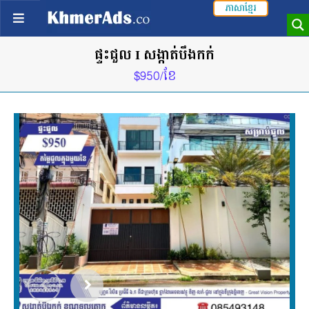
ភាសាខ្មែរ
ផ្ទះជួល I សង្កាត់បឹងកក់
$950/ខែ