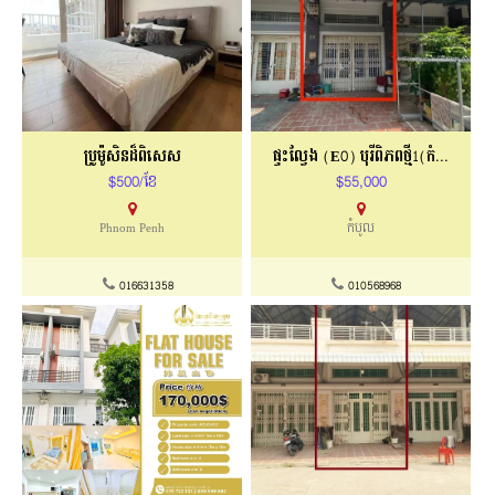
ប្រូម៉ូសិនដ៏ពិសេស
ផ្ទះល្វែង (E0) បុរីពិភពថ្មី1(កំបូល)
$500/ខែ
$55,000
Phnom Penh
កំបូល
016631358
010568968