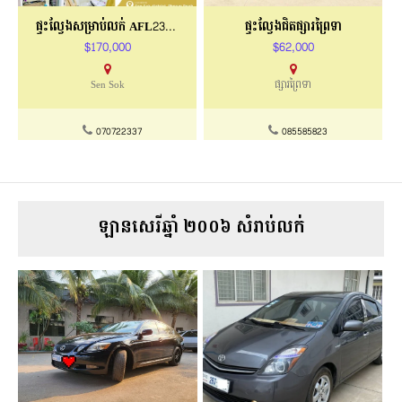
ផ្ទះល្វែងសម្រាប់លក់ AFL23-012
ផ្ទះល្វែងជិតផ្សារព្រៃទា
$170,000
$62,000
Sen Sok
ផ្សារព្រៃទា
070722337
085585823
ឡានសេរីឆ្នាំ ២០០៦ សំរាប់លក់