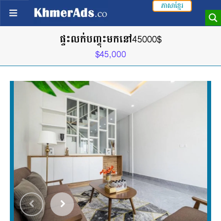
ភាសាខ្មែរ
ផ្ទះលក់បញ្ចុះមកនៅ45000$
$45,000