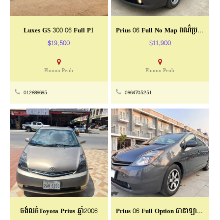
Luxes GS 300 06 Full P1
Prius 06 Full No Map ពណ៌​ប្រផេះ​ ម្ចាស់ដេីម​ទី១​​
$19,500
$11,900
Phnom Penh
Phnom Penh
012889695
0964705251
ចង់លក់Toyota Prius ឆ្នាំ2006
Prius 06 Full Option ធានាឡានស្អាត