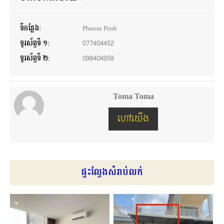
ទីកន្លែង:
Phnom Penh
ទូរស័ព្ទទី ១:
077404452
ទូរស័ព្ទទី ២:
098404959
Toma Toma
ហៅយើង
ផ្ទះល្វែងសំរាប់លក់