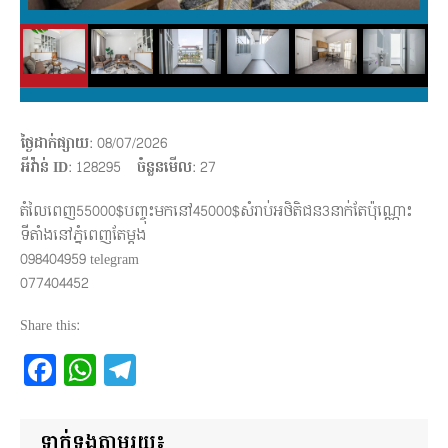
ថ្ងៃដាក់ផ្សាយ
: 08/07/2026
អីវ៉ាន់ ID
: 128295
ចំនួនមើល
:
27
តំលៃ​ពេញ55000$បញ្ចុះមកនៅ45000$សំរាប់អថិតិជន3នាក់តែប៉ុណ្ណោះ
ទីតាំងនៅភ្នំពេញតែម្តង​
098404959​ telegram
077404452
Share this:
Facebook
WhatsApp
Telegram
ទាក់ទងតាមរយ៖