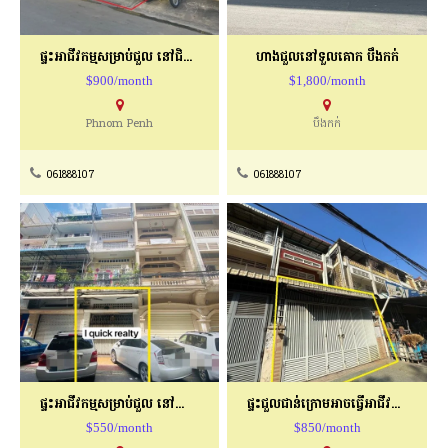
ផ្ទះអាជីវកម្មសម្រាប់ជួល នៅជិតNaga World
ហាងជួលនៅទួលគោក បឹងកក់
$900/month
$1,800/month
Phnom Penh
បឹងកក់
061888107
061888107
ផ្ទះអាជីវកម្មសម្រាប់ជួល នៅផ្សារកណ្ដាល
ផ្ទះជួលជាន់ក្រោមអាចធ្វើអាជីវកម្មបាននៅផ្សារទួលទំពូង
$550/month
$850/month