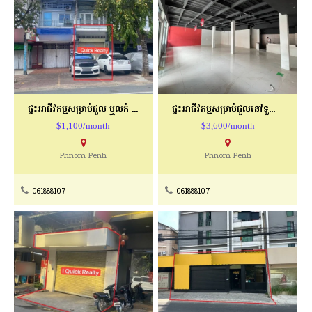
ផ្ទះអាជីវកម្មសម្រាប់ជួល ឬលក់ នៅផ្លូវមុន្នីវង្ស
ផ្ទះអាជីវកម្មសម្រាប់ជួលនៅទួលទំពូង
$1,100/month
$3,600/month
Phnom Penh
Phnom Penh
061888107
061888107