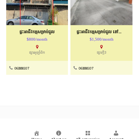
ផ្ទះអាជីវកម្មសម្រាប់ជួល
ផ្ទះអាជីវកម្មសម្រាប់ជួល នៅផ្សារថ្មី3
$800/month
$1,500/month
ផ្សារអូឡាំពិក
ផ្សារថ្មី3
061888107
061888107