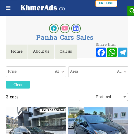
ENGLISH
Panha Cars Sales
Share this:
Faceb
Wh
T
Home
About us
Call us
Price
All
Area
All
Clear
3
cars
Featured