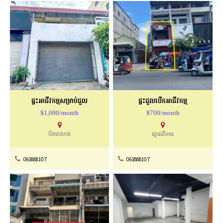
ផ្ទះអាជីវកម្ម​សម្រាប់ជួល
ផ្ទះជួលបើកអាជីវកម្ម
$1,000/month
$700/month
បឹងកេងកង
ផ្សារដើមគរ
061888107
061888107