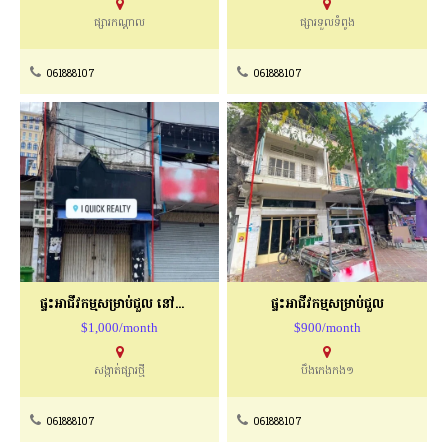
ផ្សារកណ្ដាល
ផ្សារទួលទំពូង
061888107
061888107
ផ្ទះអាជីវកម្មសម្រាប់ជួល​ នៅផ្សារថ្មី
ផ្ទះអាជីវកម្មសម្រាប់ជួល
$1,000/month
$900/month
សង្កាត់ផ្សារថ្មី
បឹងកេងកង១
061888107
061888107