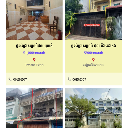
ផ្ទះល្វែងសម្រាប់ជួល​ ​ឬលក់
ផ្ទះល្វែងសម្រាប់ ជួល បឹងកេងកង​
$1,000/month
$900/month
Phnom Penh
សង្កាត់បឹងកេងកង
061888107
061888107