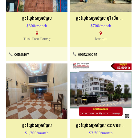
ផ្ទះល្វែងសម្រាប់ជួល
ផ្ទះល្វែងសម្រាប់ជួល បុរី លឹម ឈាងហាក់
$800/month
$700/month
Tuol Tom Poung
សែនសុខ
061888107
0965230075
ផ្ទះល្វែងសម្រាប់ជួល
ផ្ទះល្វែងសម្រាប់ជួល CCV0520
$1,200/month
$3,500/month