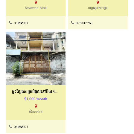
Sovanna Mall
ខណ្ឌជ្រោយចង្វារ
061888107
078337766
ផ្ទះល្វែងសម្រាប់ជួលនៅបឹងកេកងង
$1,000/month
បឹងកេកងង
061888107