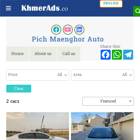
ENGLISH
Pich Maenghor Auto
Share this:
Faceb
Wh
T
Home
About us
Call us
Price
All
Area
All
Clear
2
cars
Featured