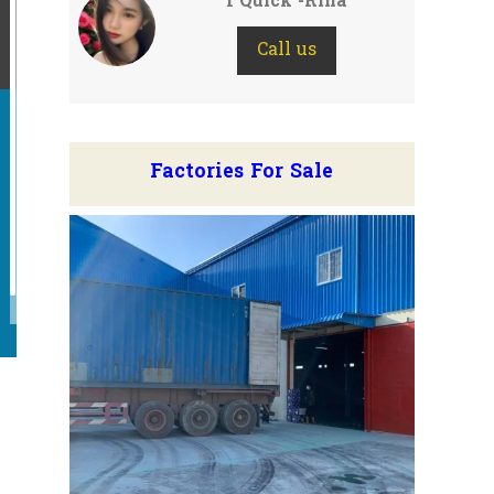
I Quick -Rina
Call us
Factories For Sale