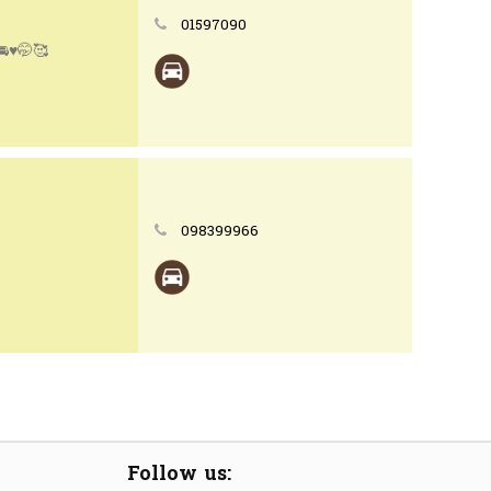
01597090
🚘♥️🤭🥰
098399966
Follow us: