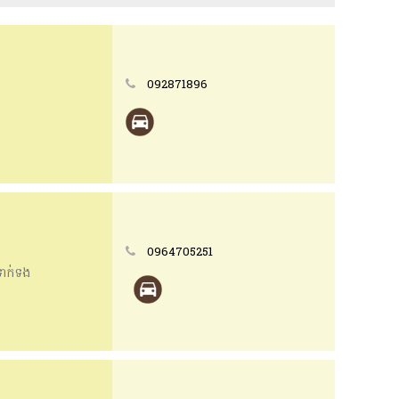
092871896
0964705251
ទាក់ទង