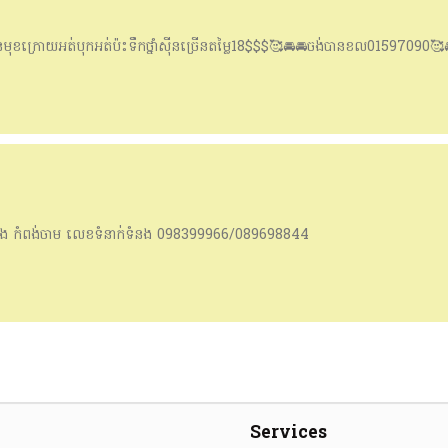
នមុខក្រោយអត់បុកអត់ប៉ះទឹកថ្នាំស៊ីនច្រើនតម្លៃ18$$$🥰🚘🚘ចង់បានខល01597090🥰
ាំង​ កំពង់ចាម​ លេខទំនាក់ទំនង​ 098399966/089698844
Services