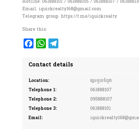
Hotline: 061888101 / 061888105 / 061888107 / 06188811
Email: iquickrealty168@gmail.com
Telegram group. https://t.me/iquickrealty
Share this:
Facebook
WhatsApp
Telegram
Contact details
Location:
ផ្សារទួលទំពូង
Telephone 1:
061888107
Telephone 2:
095888107
Telephone 3:
061888101
Email:
iquickrealty168@gma