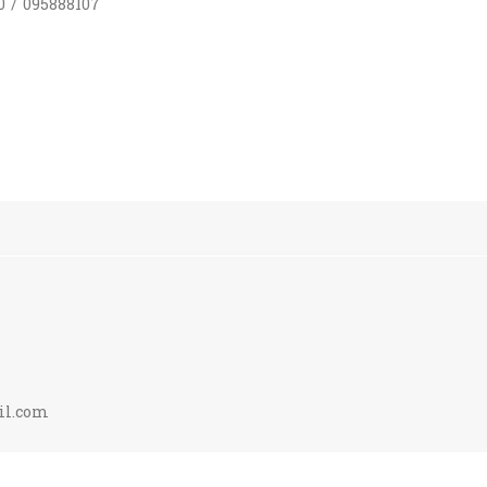
0 / 095888107
il.com