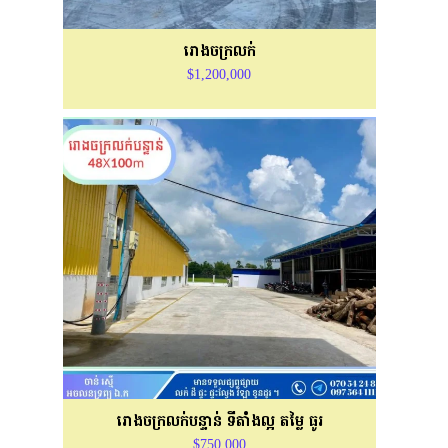
រោងចក្រលក់
$1,200,000
រោងចក្រ​លក់បន្ទាន់ ទីតាំងល្អ តម្លៃ ធូរ
$750,000