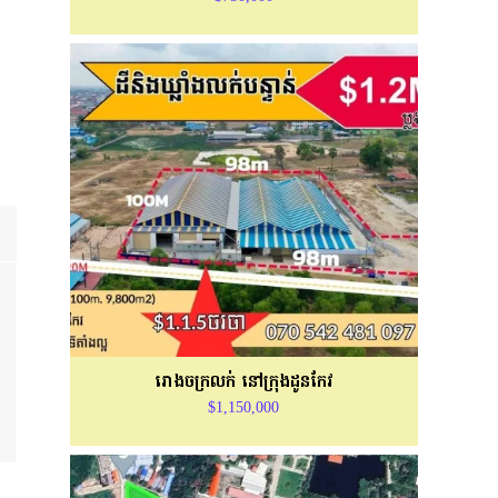
រោងចក្រ​លក់ នៅក្រុងដូនកែវ
$1,150,000