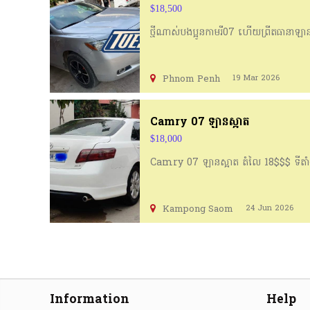
$18,500
ថ្មីណាស់បងប្អូនកាមរី07 ហើយព្រីតធានាឡា
Phnom Penh
19 Mar 2026
Camry 07 ឡានស្អាត
$18,000
Camry 07 ឡានស្អាត​ តំលៃ​ 18$$$​ ទីត
Kampong Saom
24 Jun 2026
Information
Help