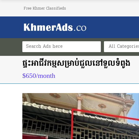
Free Khmer Classifieds
All Categorie
ផ្ទះអាជីវកម្មសម្រាប់ជួលនៅទួលទំពូង
$650/month