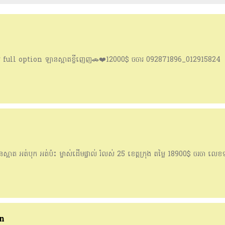
full option ឡានស្អាតខ្ចីញេញ🚗❤️12000$ ចចារ 092871896_012915824
ាត អត់បុក អត់ប៉ះ ម្ចាស់ដើមផ្ទាល់ រំលស់ 25 ខេត្តក្រុង តម្លៃ 18900$ ចរចា លេខ
on