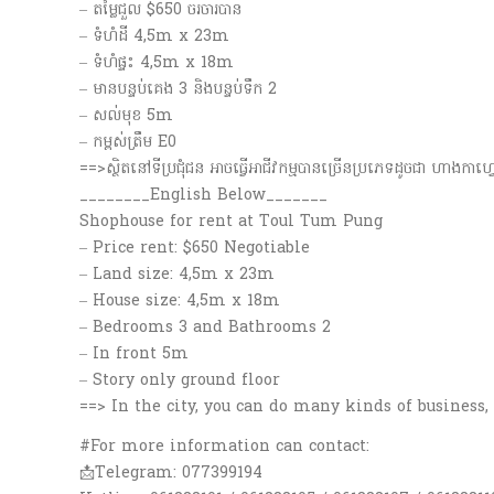
– តម្លៃជួល $650 ចរចារបាន
– ទំហំដី 4,5m x 23m
– ទំហំផ្ទះ 4,5m x 18m
– មានបន្ទប់គេង 3 និង​បន្ទប់ទឹក 2
– សល់មុខ 5m
– កម្ពស់ត្រឹម E0
==>ស្ថិតនៅទីប្រជុំជន អាចធ្វើអាជីវកម្មបានច្រើនប្រភេទដូចជា ហាងក
________English Below_______
Shophouse for rent at Toul Tum Pung
– Price rent: $650 Negotiable
– Land size: 4,5m x 23m
– House size: 4,5m x 18m
– Bedrooms 3 and Bathrooms 2
– In front 5m
– Story only ground floor
==> In the city, you can do many kinds of business, 
#For more information can contact:
📩Telegram: 077399194