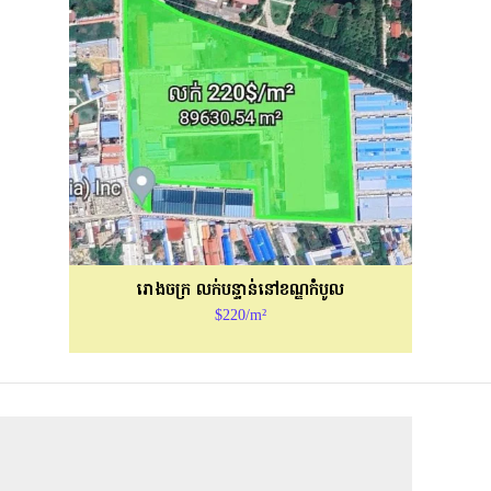
រោងចក្រ លក់បន្ទាន់នៅខណ្ឌកំបូល
$220/m²