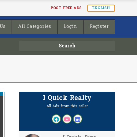
POST FREE ADS
ENGLISH
 Us
All Categories
Login
Register
Search
I Quick Realty
All Ads from this seller